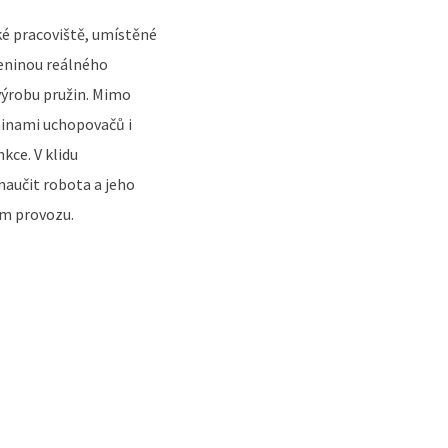
ké pracoviště, umístěné
eninou reálného
 výrobu pružin. Mimo
inami uchopovačů i
kce. V klidu
naučit robota a jeho
ém provozu.