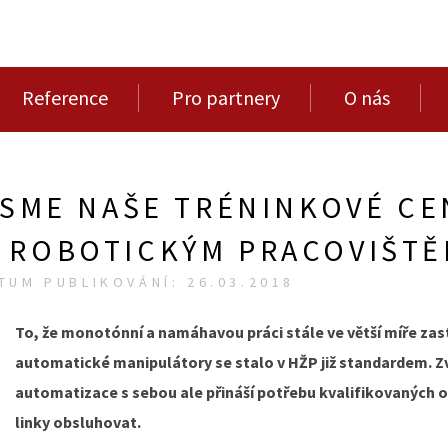
Reference
Pro partnery
O nás
 JSME NAŠE TRÉNINKOVÉ C
 ROBOTICKÝM PRACOVIŠT
TUM PUBLIKOVÁNÍ: 26.03.2018
To, že monotónní a namáhavou práci stále ve větší míře zastá
automatické manipulátory se stalo v HŽP již standardem. Zv
automatizace s sebou ale přináší potřebu kvalifikovaných 
linky obsluhovat.