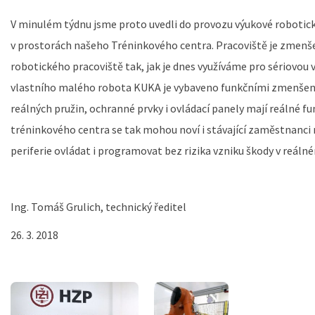
V minulém týdnu jsme proto uvedli do provozu výukové robotic
v prostorách našeho Tréninkového centra. Pracoviště je zmenš
robotického pracoviště tak, jak je dnes využíváme pro sériovou
vlastního malého robota KUKA je vybaveno funkčními zmenšen
reálných pružin, ochranné prvky i ovládací panely mají reálné fun
tréninkového centra se tak mohou noví i stávající zaměstnanci 
periferie ovládat i programovat bez rizika vzniku škody v reáln
Ing. Tomáš Grulich, technický ředitel
26. 3. 2018