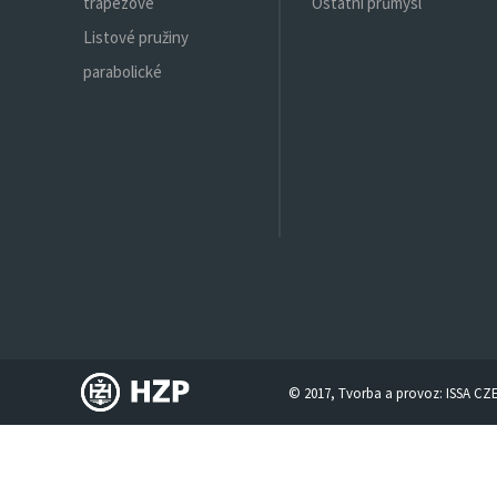
trapézové
Ostatní průmysl
Listové pružiny
parabolické
© 2017, Tvorba a provoz:
ISSA CZ