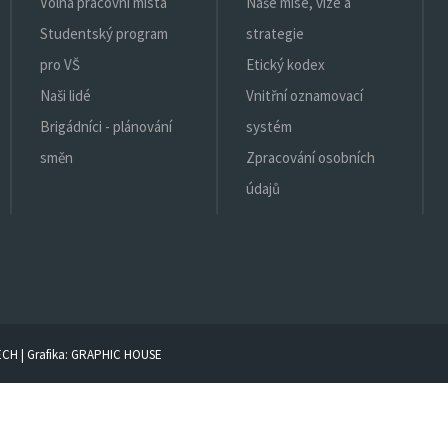
Volná pracovní místa
Naše mise, vize a
Studentský program
strategie
pro VŠ
Etický kodex
Naši lidé
Vnitřní oznamovací
Brigádníci - plánování
systém
směn
Zpracování osobních
údajů
ECH
| Grafika:
GRAPHIC HOUSE