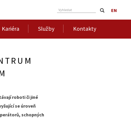
EN
Vyhledat
Kariéra
Služby
Kontakty
ENTRUM
ĚM
vají roboti či jiné
yšující se úroveň
operátorů, schopných