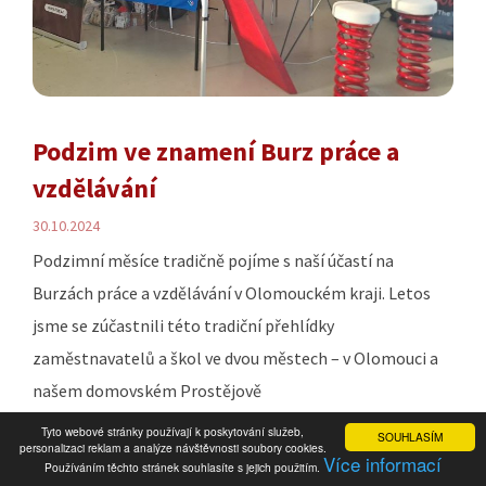
Podzim ve znamení Burz práce a
vzdělávání
30.10.2024
Podzimní měsíce tradičně pojíme s naší účastí na
Burzách práce a vzdělávání v Olomouckém kraji. Letos
jsme se zúčastnili této tradiční přehlídky
zaměstnavatelů a škol ve dvou městech – v Olomouci a
našem domovském Prostějově
Tyto webové stránky používají k poskytování služeb,
SOUHLASÍM
Číst dál...
personalizaci reklam a analýze návštěvnosti soubory cookies.
Více informací
Používáním těchto stránek souhlasíte s jejich použitím.