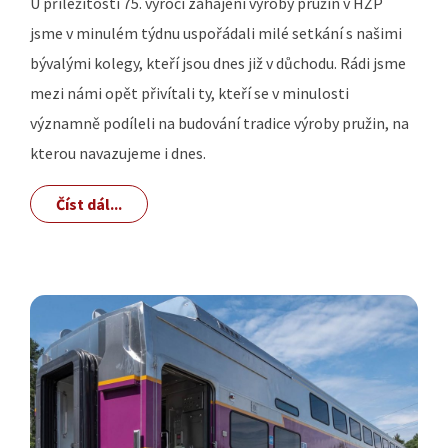
U příležitosti 75. výročí zahájení výroby pružin v HŽP
jsme v minulém týdnu uspořádali milé setkání s našimi
bývalými kolegy, kteří jsou dnes již v důchodu. Rádi jsme
mezi námi opět přivítali ty, kteří se v minulosti
významně podíleli na budování tradice výroby pružin, na
kterou navazujeme i dnes.
Číst dál...