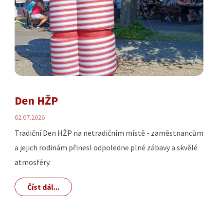
Den HŽP
02.07.2026
Tradiční Den HŽP na netradičním místě - zaměstnancům
a jejich rodinám přinesl odpoledne plné zábavy a skvělé
atmosféry.
Číst dál...