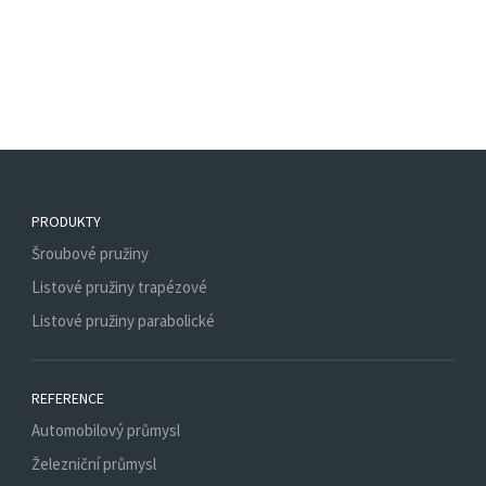
PRODUKTY
Šroubové pružiny
Listové pružiny trapézové
Listové pružiny parabolické
REFERENCE
Automobilový průmysl
Železniční průmysl