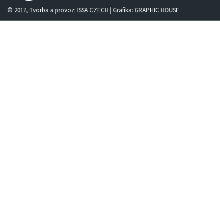
© 2017, Tvorba a provoz:
ISSA CZECH
| Grafika:
GRAPHIC HOUSE