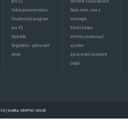
pro SŠ
Historie a současnost
Volná pracovní místa
Naše mise, vize a
Studentský program
strategie
pro VŠ
Etický kodex
Naši lidé
Vnitřní oznamovací
Brigádníci - plánování
systém
směn
Zpracování osobních
údajů
ECH
| Grafika:
GRAPHIC HOUSE