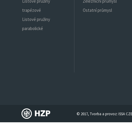
Listové pružiny
Železniční průmysl
trapézové
Ostatní průmysl
Listové pružiny
parabolické
© 2017, Tvorba a provoz:
ISSA CZ