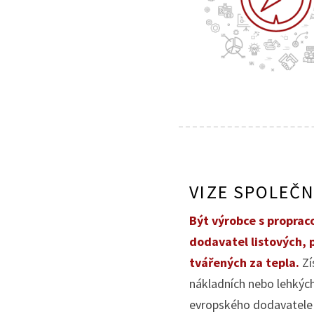
VIZE SPOLEČ
Být výrobce s proprac
dodavatel listových, 
tvářených za tepla.
Zí
nákladních nebo lehkých
evropského dodavatele 