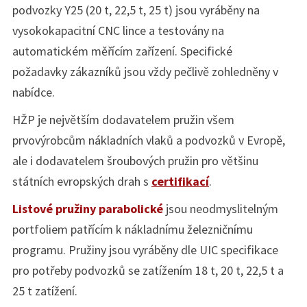
podvozky Y25 (20 t, 22,5 t, 25 t) jsou vyráběny na
vysokokapacitní CNC lince a testovány na
automatickém měřícím zařízení. Specifické
požadavky zákazníků jsou vždy pečlivě zohledněny v
nabídce.
HŽP je největším dodavatelem pružin všem
prvovýrobcům nákladních vlaků a podvozků v Evropě,
ale i dodavatelem šroubových pružin pro většinu
státních evropských drah s
certifikací
.
Listové pružiny parabolické
jsou neodmyslitelným
portfoliem patřícím k nákladnímu železničnímu
programu. Pružiny jsou vyráběny dle UIC specifikace
pro potřeby podvozků se zatížením 18 t, 20 t, 22,5 t a
25 t zatížení.