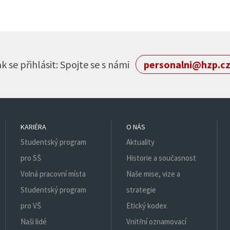
k se přihlásit: Spojte se s námi
personalni@hzp.c
KARIÉRA
O NÁS
Studentský program
Aktuality
pro SŠ
Historie a současnost
Volná pracovní místa
Naše mise, vize a
Studentský program
strategie
pro VŠ
Etický kodex
Naši lidé
Vnitřní oznamovací