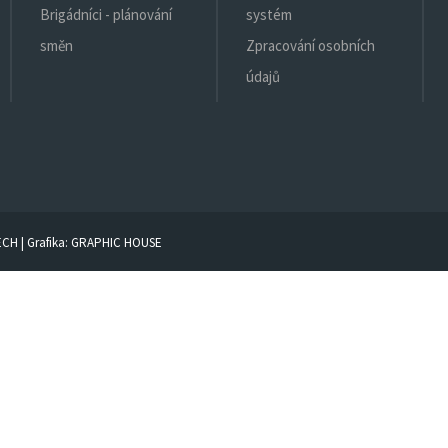
Brigádníci - plánování
systém
směn
Zpracování osobních
údajů
ECH
| Grafika:
GRAPHIC HOUSE