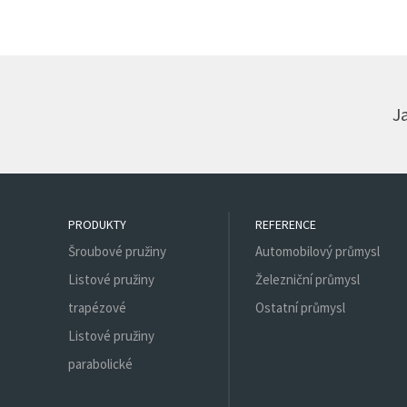
Ja
PRODUKTY
REFERENCE
Šroubové pružiny
Automobilový průmysl
Listové pružiny
Železniční průmysl
trapézové
Ostatní průmysl
Listové pružiny
parabolické