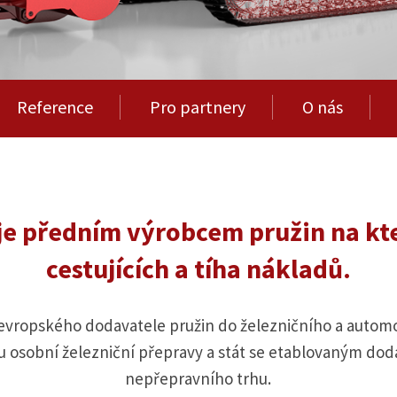
Reference
Pro partnery
O nás
 je předním výrobcem pružin na kt
cestujících a tíha nákladů.
 evropského dodavatele pružin do železničního a automob
u osobní železniční přepravy a stát se etablovaným dod
nepřepravního trhu.