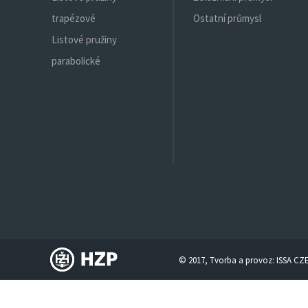
trapézové
Ostatní průmysl
Listové pružiny
parabolické
© 2017, Tvorba a provoz:
ISSA CZ