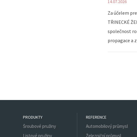
14.07.2026
Za účelem pr
TŘINECKÉ ŽEL
společnost ro
propagace a z
PRODUKTY
REFERENCE
Šroubové pružiny
Automobilový průmysl
Listové pružiny
Železniční průmysl