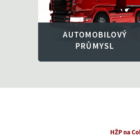
AUTOMOBILOVÝ
PRŮMYSL
HŽP na Co