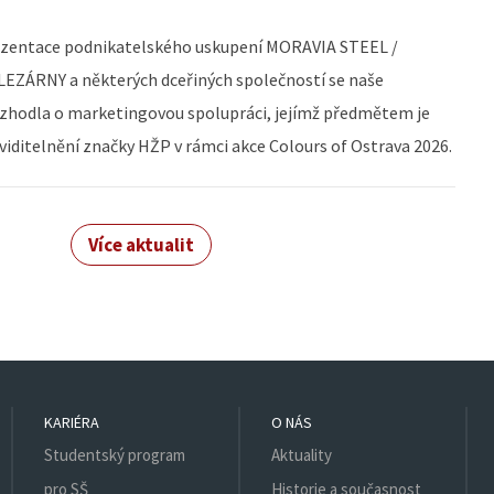
ezentace podnikatelského uskupení MORAVIA STEEL /
EZÁRNY a některých dceřiných společností se naše
zhodla o marketingovou spolupráci, jejímž předmětem je
viditelnění značky HŽP v rámci akce Colours of Ostrava 2026.
Více aktualit
KARIÉRA
O NÁS
Studentský program
Aktuality
pro SŠ
Historie a současnost