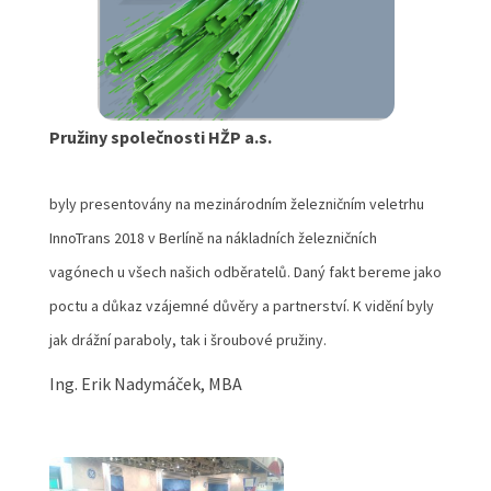
Pružiny společnosti HŽP a.s.
byly presentovány na mezinárodním železničním veletrhu
InnoTrans 2018 v Berlíně na nákladních železničních
vagónech u všech našich odběratelů. Daný fakt bereme jako
poctu a důkaz vzájemné důvěry a partnerství. K vidění byly
jak drážní paraboly, tak i šroubové pružiny.
Ing. Erik Nadymáček, MBA