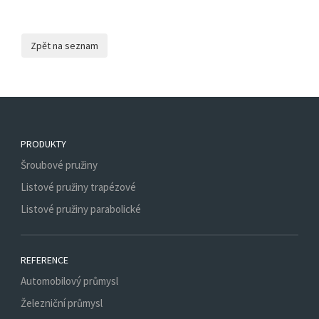
PRODUKTY
Šroubové pružiny
Listové pružiny trapézové
Listové pružiny parabolické
REFERENCE
Automobilový průmysl
Železniční průmysl