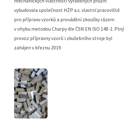
mechanických vlastností vyráběných pružin
vybudovala společnost HŽP a.s. vlastní pracoviště
pro přípravu vzorků a provádění zkoušky rázem
v ohybu metodou Charpy dle ČSN EN ISO 148-1. Plný
provoz přípravny vzorů i zkušebního stroje byl
zahájen v březnu 2019.