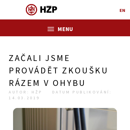
EN
MENU
ZAČALI JSME
PROVÁDĚT ZKOUŠKU
RÁZEM V OHYBU
AUTOR: HŽP
DATUM PUBLIKOVÁNÍ:
14.03.2019