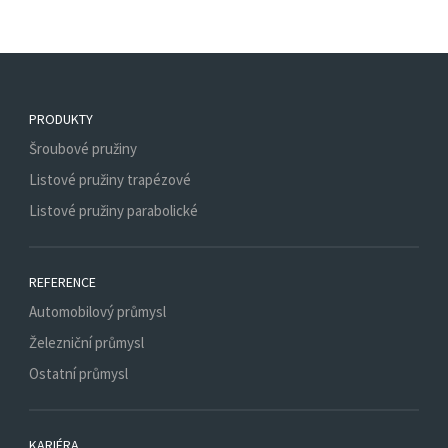
PRODUKTY
Šroubové pružiny
Listové pružiny trapézové
Listové pružiny parabolické
REFERENCE
Automobilový průmysl
Železniční průmysl
Ostatní průmysl
KARIÉRA