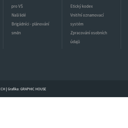
pro VŠ
Etický kodex
Naši lidé
Vnitřní oznamovací
Brigádníci - plánování
systém
směn
Zpracování osobních
údajů
ECH
| Grafika:
GRAPHIC HOUSE