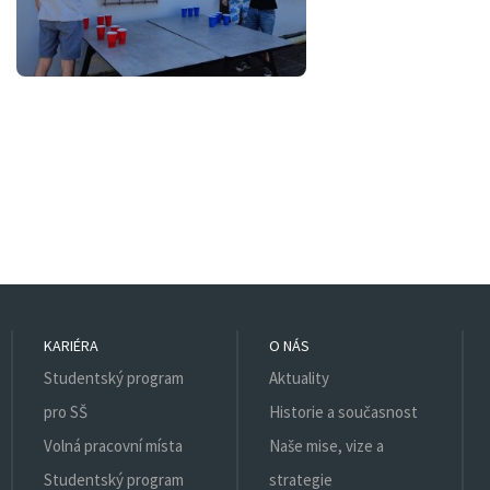
KARIÉRA
O NÁS
Studentský program
Aktuality
pro SŠ
Historie a současnost
Volná pracovní místa
Naše mise, vize a
Studentský program
strategie