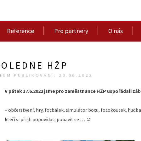
Reference
Pro partnery
O nás
POLEDNE HŽP
TUM PUBLIKOVÁNÍ: 20.06.2022
V pátek 17.6.2022 jsme pro zaměstnance HŽP uspořádali zá
– občerstvení, hry, fotbálek, simulátor boxu, fotokoutek, hu
kteří si přišli popovídat, pobavit se … ☺