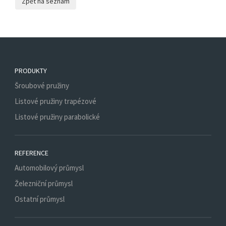
PRODUKTY
Šroubové pružiny
Listové pružiny trapézové
Listové pružiny parabolické
REFERENCE
Automobilový průmysl
Železniční průmysl
Ostatní průmysl