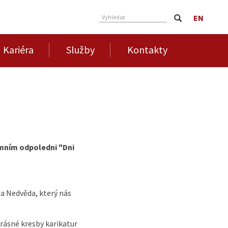
EN
Vyhledat
Kariéra
Služby
Kontakty
emním odpoledni "Dni
a Nedvěda, který nás
krásné kresby karikatur