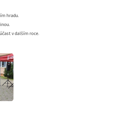
cím hradu.
inou.
účast v dalším roce.