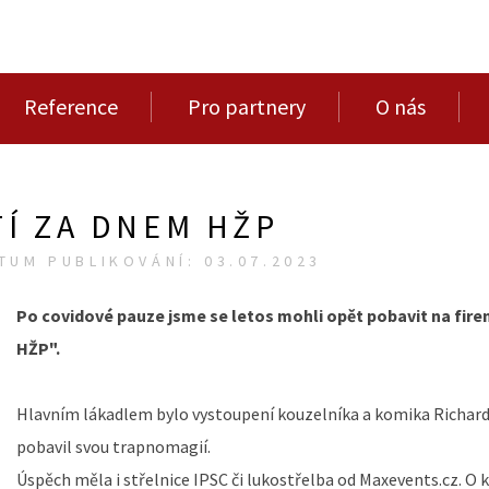
Reference
Pro partnery
O nás
Í ZA DNEM HŽP
TUM PUBLIKOVÁNÍ: 03.07.2023
Po covidové pauze jsme se letos mohli opět pobavit na fir
HŽP".
Hlavním lákadlem bylo vystoupení kouzelníka a komika Richard
pobavil svou trapnomagií.
Úspěch měla i střelnice IPSC či lukostřelba od Maxevents.cz. O 