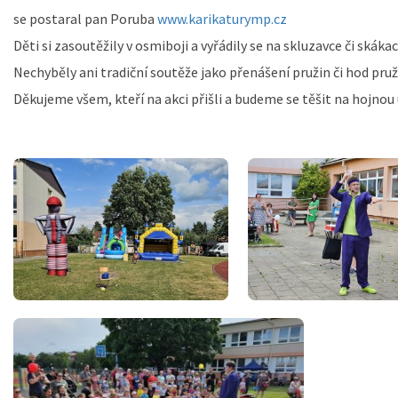
se postaral pan Poruba
www.karikaturymp.cz
Děti si zasoutěžily v osmiboji a vyřádily se na skluzavce či skáka
Nechyběly ani tradiční soutěže jako přenášení pružin či hod pruž
Děkujeme všem, kteří na akci přišli a budeme se těšit na hojnou 