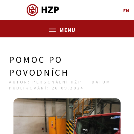
EN
MENU
POMOC PO
POVODNÍCH
AUTOR: PERSONÁLNÍ HŽP
DATUM
PUBLIKOVÁNÍ: 26.09.2024