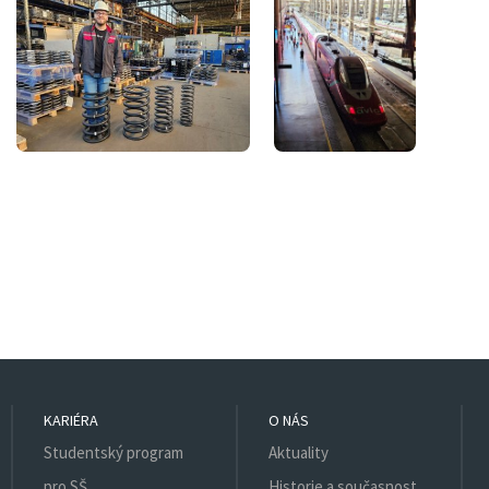
KARIÉRA
O NÁS
Studentský program
Aktuality
pro SŠ
Historie a současnost