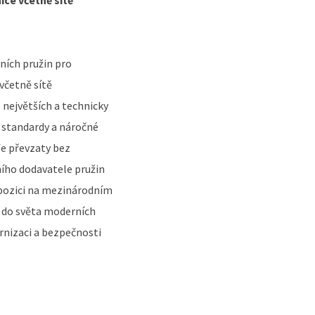
ice včetně sítě
ních pružin pro
včetně sítě
 největších a technicky
né standardy a náročné
fe převzaty bez
lního dodavatele pružin
i pozici na mezinárodním
e do světa moderních
rnizaci a bezpečnosti