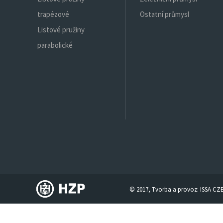
trapézové
Ostatní průmysl
Listové pružiny
parabolické
© 2017, Tvorba a provoz:
ISSA CZ