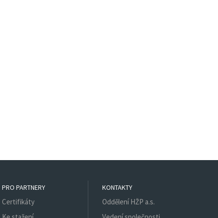
PRO PARTNERY
KONTAKTY
Certifikáty
Oddělení HŽP a.s.
Ke stažení
Vedení společnosti