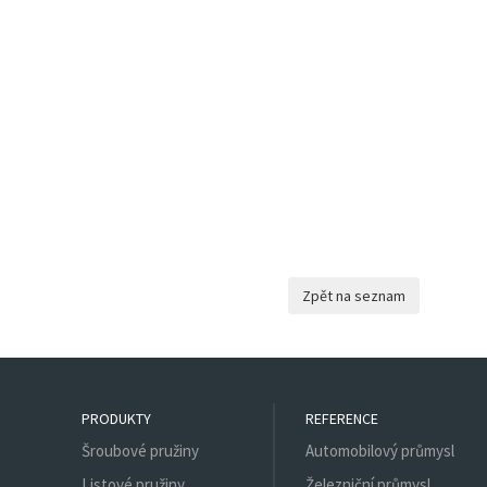
PRODUKTY
REFERENCE
Šroubové pružiny
Automobilový průmysl
Listové pružiny
Železniční průmysl