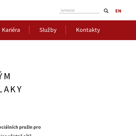
EN
Vyhledat
Kariéra
Služby
Kontakty
ÝM
LAKY
iálních pružin pro