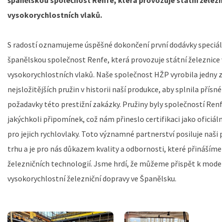
španělskou společnost Renfe, která provozuje státní železn
vysokorychlostních vlaků.
S radostí oznamujeme úspěšné dokončení první dodávky speciál
španělskou společnost Renfe, která provozuje státní železnice 
vysokorychlostních vlaků. Naše společnost HŽP vyrobila jedny z
nejsložitějších pružin v historii naší produkce, aby splnila přís
požadavky této prestižní zakázky. Pružiny byly společností Ren
jakýchkoli připomínek, což nám přineslo certifikaci jako oficiá
pro jejich rychlovlaky. Toto významné partnerství posiluje naš
trhu a je pro nás důkazem kvality a odbornosti, které přináším
železničních technologií. Jsme hrdí, že můžeme přispět k mode
vysokorychlostní železniční dopravy ve Španělsku.