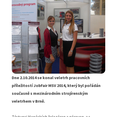
Dne 2.10.2014 se konal veletrh pracovních
příležitostí JobFair MSV 2014, který byl pořádán
současně s mezinárodním strojírenským
veletrhem v Brně.
Zástupci Hanáckých železáren a péroven, a.s.,