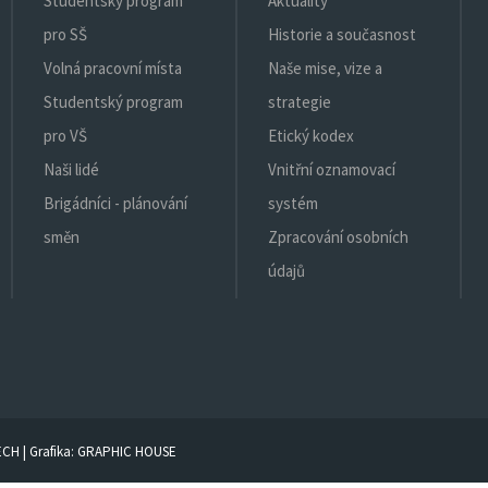
Studentský program
Aktuality
pro SŠ
Historie a současnost
Volná pracovní místa
Naše mise, vize a
Studentský program
strategie
pro VŠ
Etický kodex
Naši lidé
Vnitřní oznamovací
Brigádníci - plánování
systém
směn
Zpracování osobních
údajů
ECH
| Grafika:
GRAPHIC HOUSE