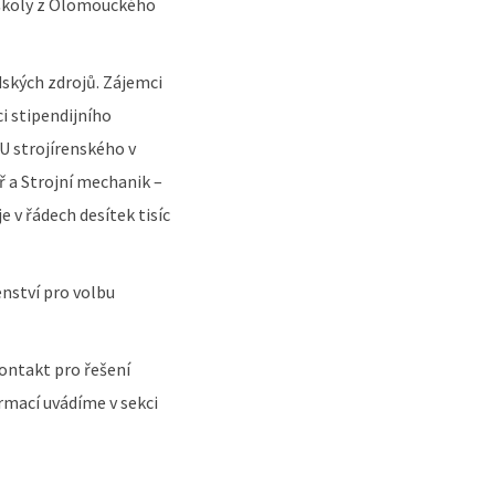
 školy z Olomouckého
idských zdrojů. Zájemci
i stipendijního
 strojírenského v
 a Strojní mechanik –
 v řádech desítek tisíc
nství pro volbu
kontakt pro řešení
rmací uvádíme v sekci