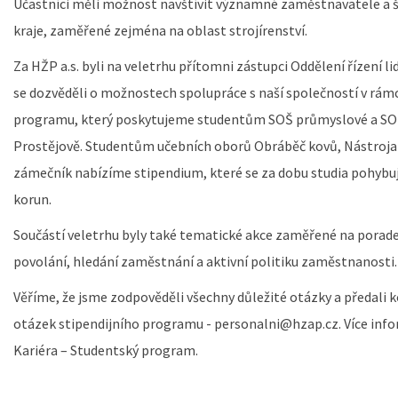
Účastníci měli možnost navštívit významné zaměstnavatele a
kraje, zaměřené zejména na oblast strojírenství.
Za HŽP a.s. byli na veletrhu přítomni zástupci Oddělení řízení l
se dozvěděli o možnostech spolupráce s naší společností v rámc
programu, který poskytujeme studentům SOŠ průmyslové a SOU
Prostějově. Studentům učebních oborů Obráběč kovů, Nástrojař
zámečník nabízíme stipendium, které se za dobu studia pohybuje
korun.
Součástí veletrhu byly také tematické akce zaměřené na porade
povolání, hledání zaměstnání a aktivní politiku zaměstnanosti.
Věříme, že jsme zodpověděli všechny důležité otázky a předali 
otázek stipendijního programu - personalni@hzap.cz. Více info
Kariéra – Studentský program.