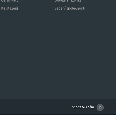
Certifikáty
Oddělení HŽP a.s.
Ke stažení
Vedení společnosti
Spojte se s nám