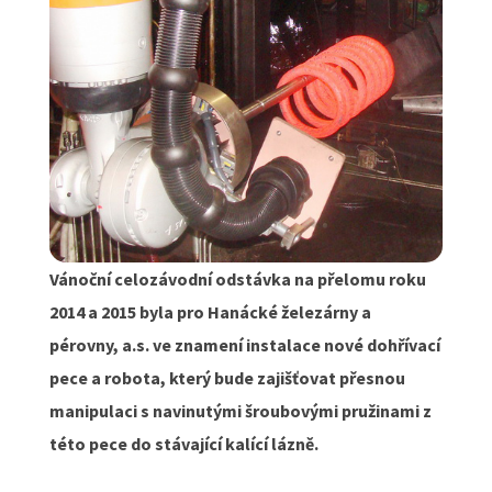
Vánoční celozávodní odstávka na přelomu roku
2014 a 2015 byla pro Hanácké železárny a
pérovny, a.s. ve znamení instalace nové dohřívací
pece a robota, který bude zajišťovat přesnou
manipulaci s navinutými šroubovými pružinami z
této pece do stávající kalící lázně.