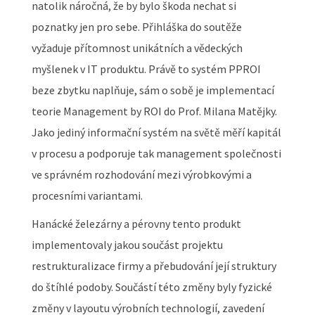
natolik náročná, že by bylo škoda nechat si
poznatky jen pro sebe. Přihláška do soutěže
vyžaduje přítomnost unikátních a vědeckých
myšlenek v IT produktu. Právě to systém PPROI
beze zbytku naplňuje, sám o sobě je implementací
teorie Management by ROI do Prof. Milana Matějky.
Jako jediný informační systém na světě měří kapitál
v procesu a podporuje tak management společnosti
ve správném rozhodování mezi výrobkovými a
procesními variantami.
Hanácké železárny a pérovny tento produkt
implementovaly jakou součást projektu
restrukturalizace firmy a přebudování její struktury
do štíhlé podoby. Součástí této změny byly fyzické
změny v layoutu výrobních technologií, zavedení