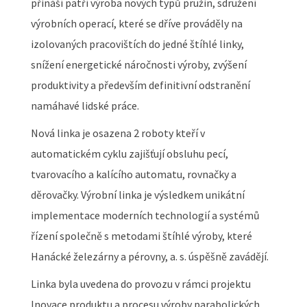
přináší patří výroba nových typů pružin, sdružení
výrobních operací, které se dříve prováděly na
izolovaných pracovištích do jedné štíhlé linky,
snížení energetické náročnosti výroby, zvýšení
produktivity a především definitivní odstranění
namáhavé lidské práce.
Nová linka je osazena 2 roboty kteří v
automatickém cyklu zajišťují obsluhu pecí,
tvarovacího a kalícího automatu, rovnačky a
děrovačky. Výrobní linka je výsledkem unikátní
implementace moderních technologií a systémů
řízení společně s metodami štíhlé výroby, které
Hanácké železárny a pérovny, a. s. úspěšně zavádějí.
Linka byla uvedena do provozu v rámci projektu
Inovace produktu a procesu výroby parabolických