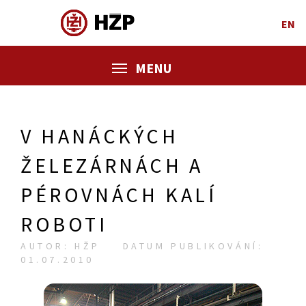
EN
MENU
V HANÁCKÝCH
ŽELEZÁRNÁCH A
PÉROVNÁCH KALÍ
ROBOTI
AUTOR: HŽP
DATUM PUBLIKOVÁNÍ:
01.07.2010