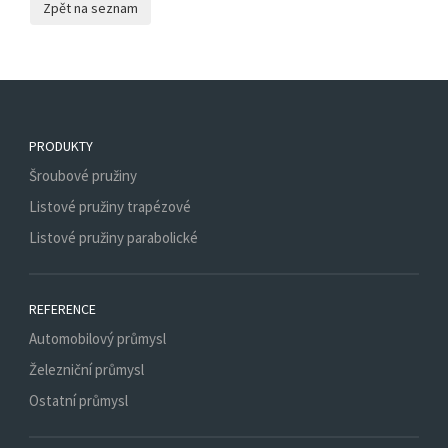
PRODUKTY
Šroubové pružiny
Listové pružiny trapézové
Listové pružiny parabolické
REFERENCE
Automobilový průmysl
Železniční průmysl
Ostatní průmysl