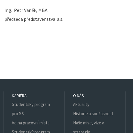
Ing. Petr Vaněk, MBA
předseda představenstva a.s.
KARIÉRA
O NÁS
Studentský program
Aktuality
pro SŠ
Historie a současnost
Volná pracovní místa
Naše mise, vize a
Studentský program
strategie