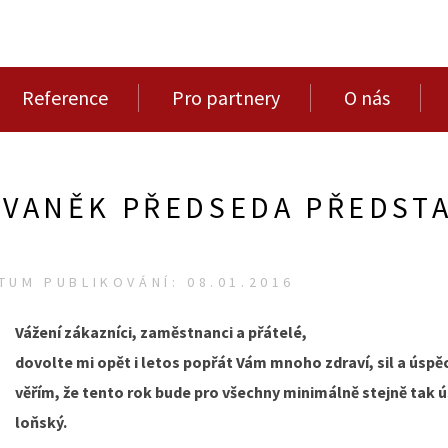
Reference
Pro partnery
O nás
R VANĚK PŘEDSEDA PŘEDST
TUM PUBLIKOVÁNÍ: 08.01.2016
Vážení zákazníci, zaměstnanci a přátelé,
dovolte mi opět i letos popřát Vám mnoho zdraví, sil a úspě
věřím, že tento rok bude pro všechny minimálně stejně tak 
loňský.