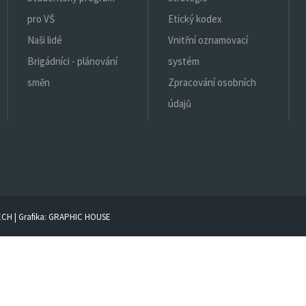
pro VŠ
Etický kodex
Naši lidé
Vnitřní oznamovací
Brigádníci - plánování
systém
směn
Zpracování osobních
údajů
ECH
| Grafika:
GRAPHIC HOUSE