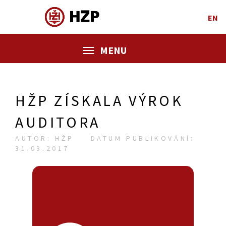
EN
MENU
HŽP ZÍSKALA VÝROK
AUDITORA
AUTOR: HŽP
DATUM PUBLIKOVÁNÍ:
31.03.2017