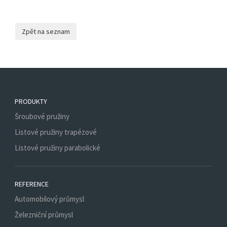
PRODUKTY
Šroubové pružiny
Listové pružiny trapézové
Listové pružiny parabolické
REFERENCE
Automobilový průmysl
Železniční průmysl