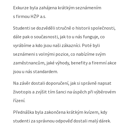
Exkurze byla zahájena krátkým seznámením
s firmou HŽP a.s.
Studenti se dozvěděli stručně o historii společnosti,
dále pak o současnosti, jak to u nás funguje, co
vyrábíme a kdo jsou naši zákazníci. Poté byli
seznámeni s volnými pozice, co nabízíme svým
zaměstnancům, jaké výhody, benefity a firemní akce
jsou u nás standardem.
Na závěr dostali doporučení, jak si správně napsat
životopis a zvýšit tím šanci na úspěch při výběrovém
řízení.
Přednáška byla zakončena krátkým kvízem, kdy
studenti za správnou odpověď dostali malý dárek.