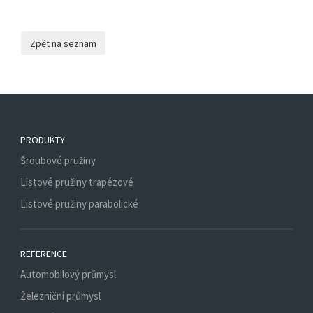
PRODUKTY
Šroubové pružiny
Listové pružiny trapézové
Listové pružiny parabolické
REFERENCE
Automobilový průmysl
Železniční průmysl