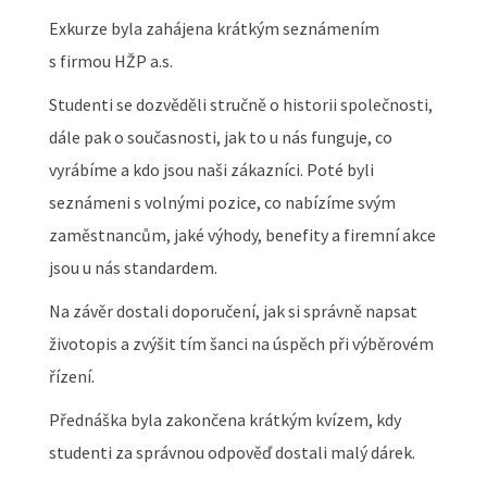
Exkurze byla zahájena krátkým seznámením
s firmou HŽP a.s.
Studenti se dozvěděli stručně o historii společnosti,
dále pak o současnosti, jak to u nás funguje, co
vyrábíme a kdo jsou naši zákazníci. Poté byli
seznámeni s volnými pozice, co nabízíme svým
zaměstnancům, jaké výhody, benefity a firemní akce
jsou u nás standardem.
Na závěr dostali doporučení, jak si správně napsat
životopis a zvýšit tím šanci na úspěch při výběrovém
řízení.
Přednáška byla zakončena krátkým kvízem, kdy
studenti za správnou odpověď dostali malý dárek.