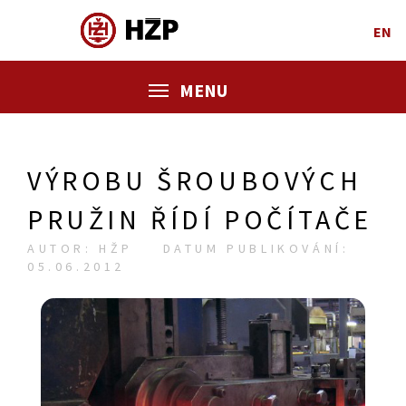
EN
MENU
VÝROBU ŠROUBOVÝCH
PRUŽIN ŘÍDÍ POČÍTAČE
AUTOR: HŽP
DATUM PUBLIKOVÁNÍ:
05.06.2012