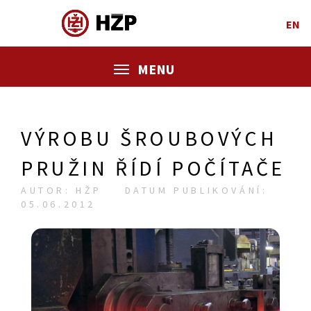
EN
MENU
VÝROBU ŠROUBOVÝCH
PRUŽIN ŘÍDÍ POČÍTAČE
AUTOR: HŽP
DATUM PUBLIKOVÁNÍ:
05.06.2012