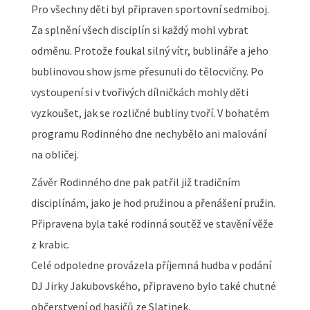
Pro všechny děti byl připraven sportovní sedmiboj.
Za splnění všech disciplín si každý mohl vybrat
odměnu. Protože foukal silný vítr, bublináře a jeho
bublinovou show jsme přesunuli do tělocvičny. Po
vystoupení si v tvořivých dílničkách mohly děti
vyzkoušet, jak se rozličné bubliny tvoří. V bohatém
programu Rodinného dne nechybělo ani malování
na obličej.
Závěr Rodinného dne pak patřil již tradičním
disciplínám, jako je hod pružinou a přenášení pružin.
Připravena byla také rodinná soutěž ve stavění věže
z krabic.
Celé odpoledne provázela příjemná hudba v podání
DJ Jirky Jakubovského, připraveno bylo také chutné
občerstvení od hasičů ze Slatinek.