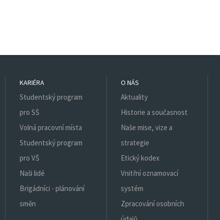
KARIÉRA
O NÁS
Studentský program
Aktuality
pro SŠ
Historie a současnost
Volná pracovní místa
Naše mise, vize a
Studentský program
strategie
pro VŠ
Etický kodex
Naši lidé
Vnitřní oznamovací
Brigádníci - plánování
systém
směn
Zpracování osobních
údajů