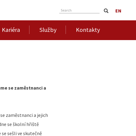
EN
Search
Kariéra
Služby
Kontakty
váme se zaměstnanci a
se zaměstnanci a jejich
ne se školní hřiště
 se sešli ve skutečně