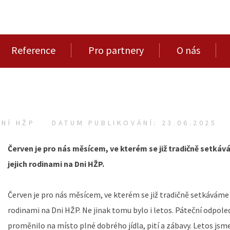
Reference
Pro partnery
O nás
NÍ HŽP
DATUM PUBLIKOVÁNÍ: 23.06.2025
Červen je pro nás měsícem, ve kterém se již tradičně setká
jejich rodinami na Dni HŽP.
Červen je pro nás měsícem, ve kterém se již tradičně setkáváme 
rodinami na Dni HŽP. Ne jinak tomu bylo i letos. Páteční odpoled
proměnilo na místo plné dobrého jídla, pití a zábavy. Letos jsme