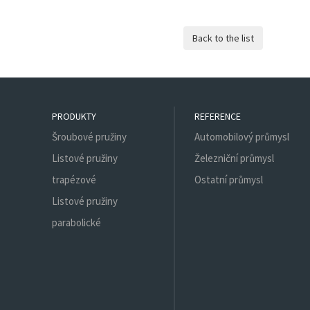
PRODUKTY
REFERENCE
Šroubové pružiny
Automobilový průmysl
Listové pružiny
Železniční průmysl
trapézové
Ostatní průmysl
Listové pružiny
parabolické