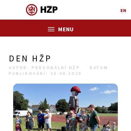
EN
MENU
DEN HŽP
AUTOR: PERSONÁLNÍ HŽP
DATUM
PUBLIKOVÁNÍ: 23.06.2025