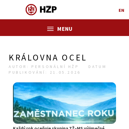
EN
MENU
KRÁLOVNA OCEL
AUTOR: PERSONÁLNÍ HŽP
DATUM
PUBLIKOVÁNÍ: 21.05.2026
Každý rok oceňuje skupina TŽ–MS výjimečné