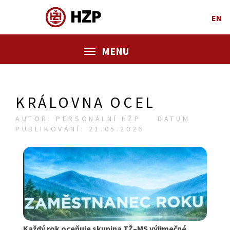
EN
MENU
KRÁLOVNA OCEL
AUTOR: PERSONÁLNÍ HŽP
DATUM
PUBLIKOVÁNÍ: 21.05.2026
Každý rok oceňuje skupina TŽ–MS výjimečné