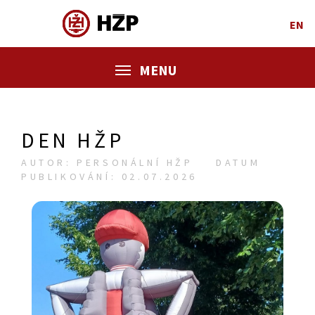
EN
MENU
DEN HŽP
AUTOR: PERSONÁLNÍ HŽP
DATUM
PUBLIKOVÁNÍ: 02.07.2026