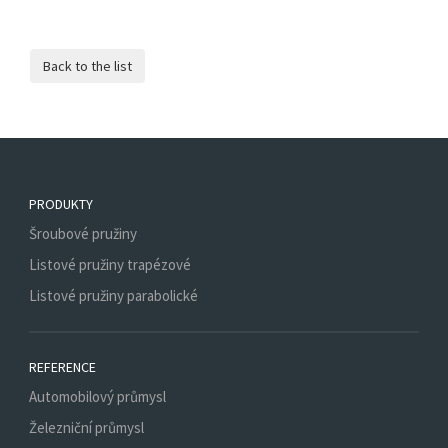
PRODUKTY
Šroubové pružiny
Listové pružiny trapézové
Listové pružiny parabolické
REFERENCE
Automobilový průmysl
Železniční průmysl