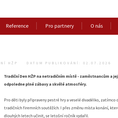
Reference
Pro partnery
O nás
NÍ HŽP
DATUM PUBLIKOVÁNÍ: 02.07.2026
Tradiční Den HŽP na netradičním místě - zaměstnancům a jej
odpoledne plné zábavy a skvělé atmosféry.
Pro děti byly připraveny pestré hry a veselé divadélko, zatímco d
tradičních firemních soutěžích. I přes změnu místa konání, kter
dlouhých letech učinit, se letošní ročník vydařil.