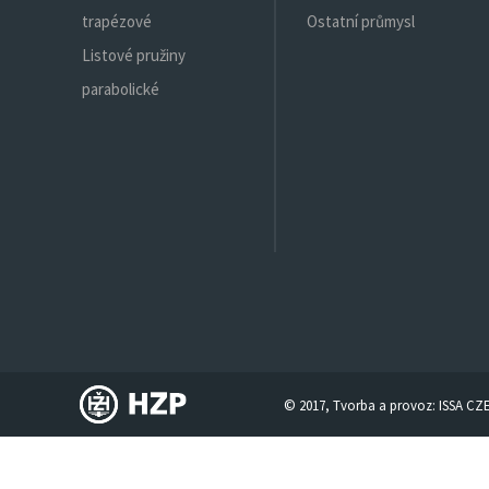
trapézové
Ostatní průmysl
Listové pružiny
parabolické
© 2017, Tvorba a provoz:
ISSA CZ